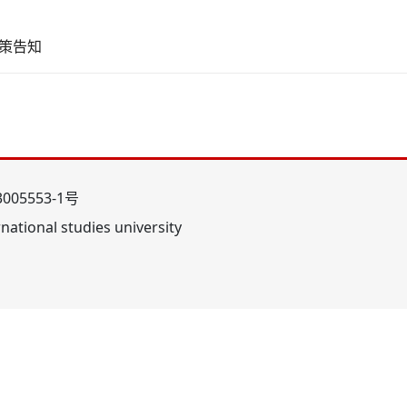
策告知
005553-1号
ational studies university