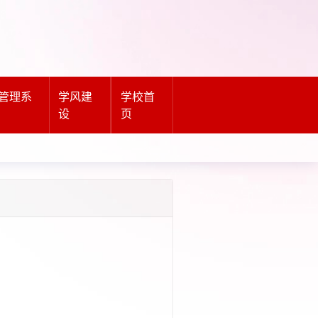
管理系
学风建
学校首
设
页